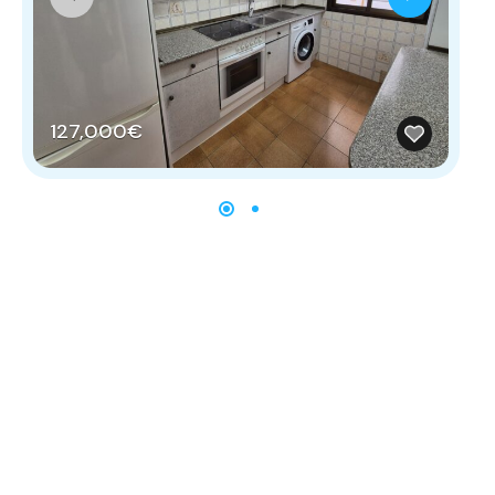
127,000€
9