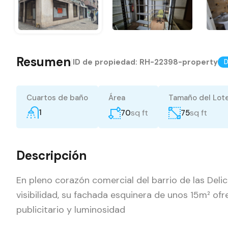
Resumen
|
ID de propiedad:
RH-22398-property
D
Cuartos de baño
Área
Tamaño del Lot
1
sq ft
sq ft
70
75
Descripción
En pleno corazón comercial del barrio de las Delic
visibilidad, su fachada esquinera de unos 15m² of
publicitario y luminosidad