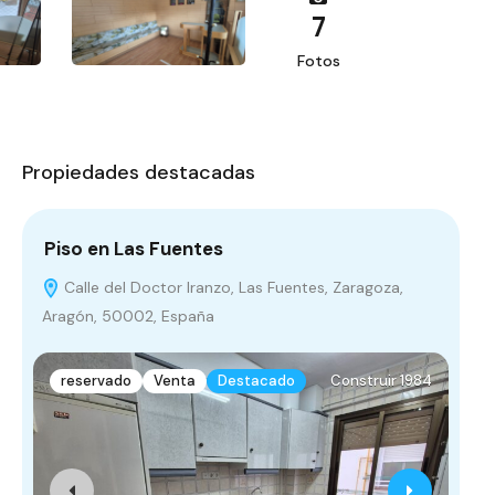
7
Fotos
Propiedades destacadas
Piso en Las Fuentes
Pi
Calle del Doctor Iranzo, Las Fuentes, Zaragoza,
C
Aragón, 50002, España
Ara
reservado
Venta
Destacado
Construir 1984