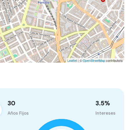
Leaflet
| ©
OpenStreetMap
contributors
30
3.5
%
Años Fijos
Intereses