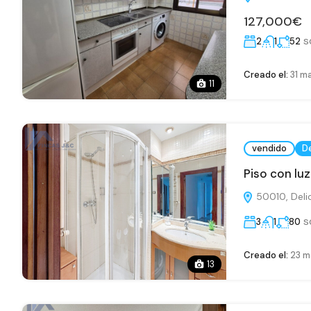
127,000€
s
2
1
52
Creado el:
31 m
11
vendido
D
Piso con luz
50010, Delic
s
3
1
80
Creado el:
23 m
13