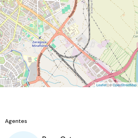
Leaflet
| ©
OpenStreetMap
Agentes