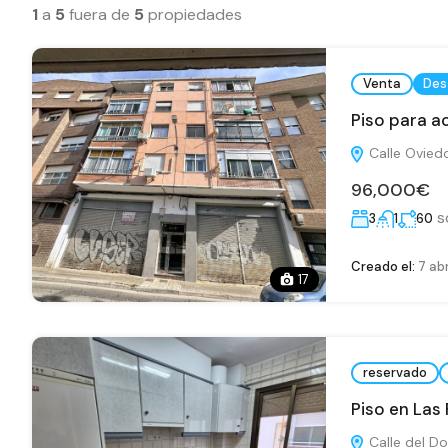
1
a
5
fuera de
5
propiedades
Venta
Des
Piso para a
Calle Oviedo
96,000€
s
3
1
60
Creado el:
7 abr
17
reservado
Piso en Las
Calle del Do