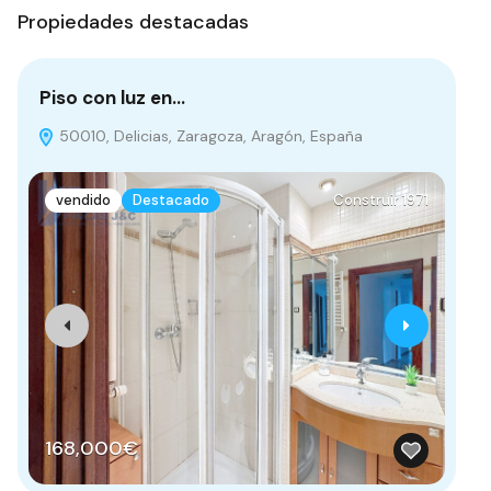
Propiedades destacadas
Piso con luz en…
PI
50010, Delicias, Zaragoza, Aragón, España
D
vendido
Destacado
Construir 1971
168,000€
1