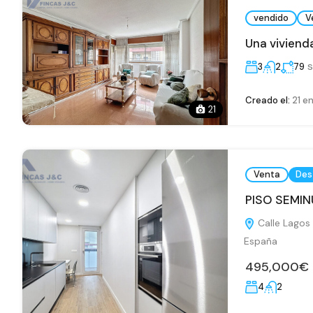
vendido
V
Una vivienda
s
3
2
79
Creado el:
21 e
21
Venta
Des
PISO SEMI
Calle Lagos 
España
495,000€
4
2