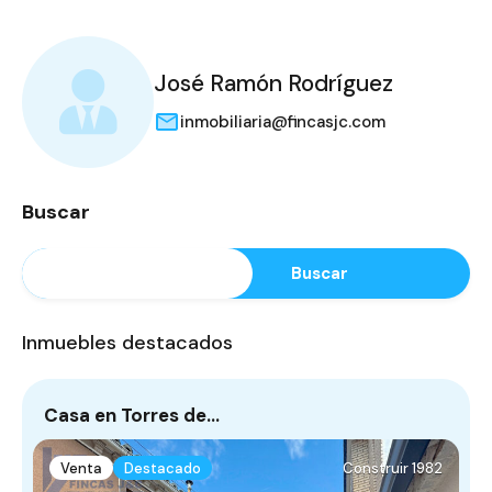
José Ramón Rodríguez
inmobiliaria@fincasjc.com
Buscar
Buscar
Inmuebles destacados
Casa en Torres de…
P
Venta
Destacado
Construir 1982