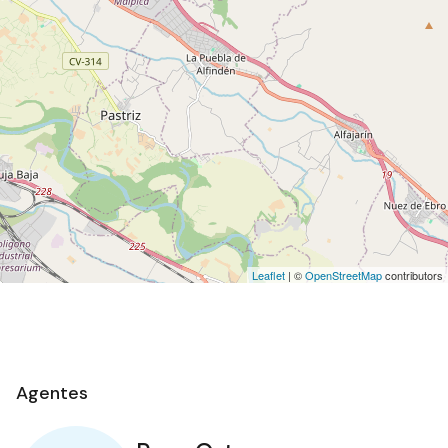
Leaflet
| ©
OpenStreetMap
contributors
Agentes