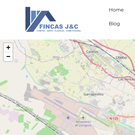
Home
Blog
+
−