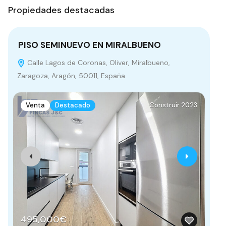
Propiedades destacadas
PISO SEMINUEVO EN MIRALBUENO
Fi
Calle Lagos de Coronas, Oliver, Miralbueno,
C
Zaragoza, Aragón, 50011, España
de 
Venta
Destacado
Construir 2023
495,000€
3