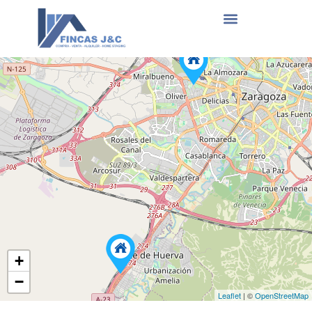
+
−
Leaflet
| ©
OpenStreetMap