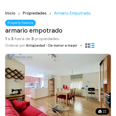
Inicio
Propiedades
Armario Empotrado
Property Feature
armario empotrado
1
a
3
fuera de
3
propiedades
Ordenar por:
Antigüedad - De menor a mayor
22