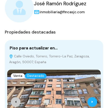
José Ramón Rodríguez
inmobiliaria@fincasjc.com
Propiedades destacadas
Piso para actualizar en…
P
Calle Oviedo, Torrero, Torrero-La Paz, Zaragoza,
Aragón, 50007, España
Venta
Destacado
Construir 1965