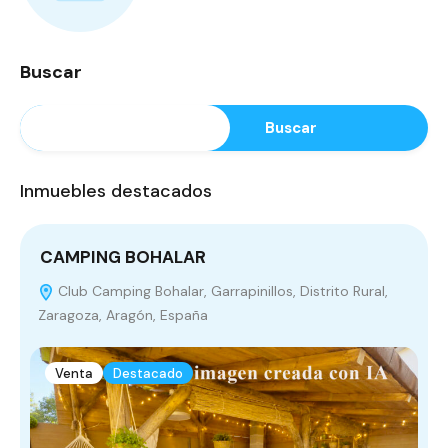
Buscar
Buscar
Inmuebles destacados
CAMPING BOHALAR
P
Club Camping Bohalar, Garrapinillos, Distrito Rural,
Zaragoza, Aragón, España
Venta
Destacado