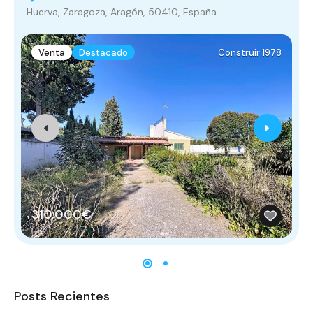
Huerva, Zaragoza, Aragón, 50410, España
A
Venta
Destacado
Construir 1978
310,000€
Posts Recientes