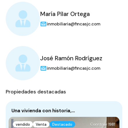
María Pilar Ortega
inmobiliaria@fincasjc.com
José Ramón Rodríguez
inmobiliaria@fincasjc.com
Propiedades destacadas
Una vivienda con historia,…
vendido
Venta
Destacado
Construir 1981
A