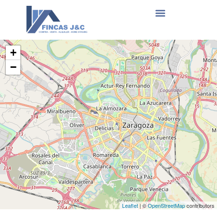
+
−
Leaflet
| ©
OpenStreetMap
contributors